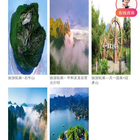
旅游拓展--石牛山
旅游拓展-- 平和灵龙谷景
旅游拓展---天一温泉+冠
点介绍
豸山