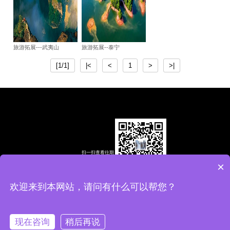
旅游拓展---武夷山
旅游拓展--泰宁
[1/1]
|<
<
1
>
>|
扫一扫查看往期
精彩视频
×
欢迎来到本网站，请问有什么可以帮您？
全国统一热线：13959287067 13559499845 地址：福建省厦门市翔安区
春江里 10—102号
闽ICP备2022013670号
现在咨询
稍后再说
网站建设