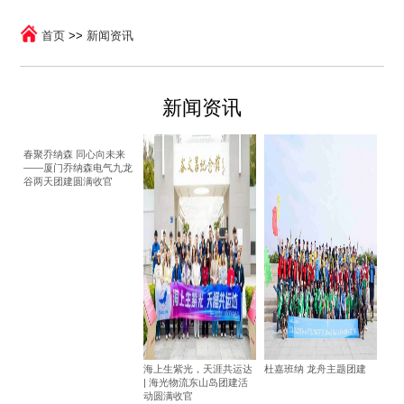
首页
>>
新闻资讯
新闻资讯
春聚乔纳森 同心向未来​​
——厦门乔纳森电气九龙
谷两天团建圆满收官​
海上生紫光，天涯共运达
杜嘉班纳 龙舟主题团建
| 海光物流东山岛团建活
动圆满收官