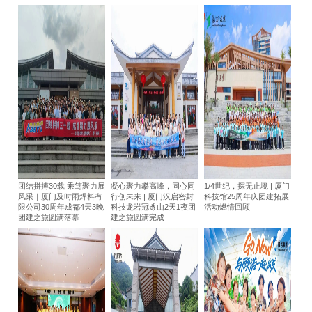
团结拼搏30载 乘笃聚力展
凝心聚力攀高峰，同心同
1/4世纪，探无止境 | 厦门
风采｜厦门及时雨焊料有
行创未来 | 厦门汉启密封
科技馆25周年庆团建拓展
限公司30周年成都4天3晚
科技龙岩冠豸山2天1夜团
活动燃情回顾
团建之旅圆满落幕
建之旅圆满完成