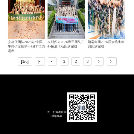
安格仕团队2026向“中国
友朋四方2026骨干团队户
顾诺集团2026届管培生集
牛排供应链第一品牌”全力
外拓展活动圆满完成
训圆满完成
进发！
[1/6]
|<
<
1
2
3
>
>|
扫一扫查看往期
精彩视频