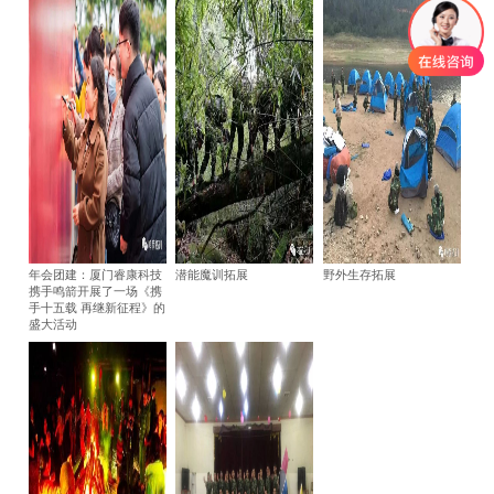
年会团建：厦门睿康科技
潜能魔训拓展
野外生存拓展
携手鸣箭开展了一场《携
手十五载 再继新征程》的
盛大活动