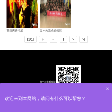
节日庆典拓展
客户关系成长拓展
[1/1]
|<
<
1
>
>|
扫一扫查看往期
精彩视频
×
欢迎来到本网站，请问有什么可以帮您？
全国统一热线：13959287067 13559499845 地址：福建省厦门市翔安区