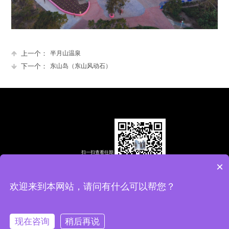
上一个：
半月山温泉
下一个：
东山岛（东山风动石）
扫一扫查看往期
精彩视频
×
欢迎来到本网站，请问有什么可以帮您？
全国统一热线：13959287067 13559499845 地址：福建省厦门市翔安区
春江里 10—102号
闽ICP备2022013670号
现在咨询
稍后再说
网站建设