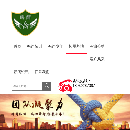
首页
鸣箭拓训
鸣箭少年
拓展基地
鸣箭公益
客户风采
新闻资讯
联系我们
咨询热线：
13959287067