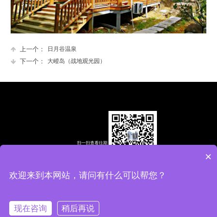
上一个：
日月谷温泉
下一个：
大嶝岛（战地观光园）
扫一扫查看往期
精彩视频
×
欢迎来到本网站，请问有什么可以帮您？
全国统一热线：13959287067 13559499845 地址：福建省厦门市翔安区
春江里 10—102号
闽ICP备2022013670号
现在咨询
稍后再说
网站建设