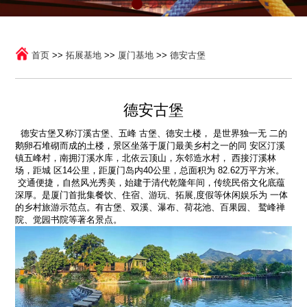
首页
>>
拓展基地
>>
厦门基地
>>
德安古堡
德安古堡
德安古堡又称汀溪古堡、五峰 古堡、德安土楼， 是世界独一无 二的
鹅卵石堆砌而成的土楼，景区坐落于厦门最美乡村之一的同 安区汀溪
镇五峰村，南拥汀溪水库，北依云顶山，东邻造水村， 西接汀溪林
场，距城 区14公里，距厦门岛内40公里，总面积为 82.62万平方米。
交通便捷，自然风光秀美，始建于清代乾隆年间，传统民俗文化底蕴
深厚。是厦门首批集餐饮、住宿、游玩、拓展,度假等休闲娱乐为 一体
的乡村旅游示范点。有古堡、双溪、瀑布、荷花池、百果园、 鹫峰禅
院、觉园书院等著名景点。